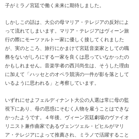
子がミラノ宮廷で働く未来に期待しました。
しかしこの話は、大公の母マリア・テレジアの反対によ
って流れてしまいます。マリア・テレジアはヴィーン旅
行の際にモーツァルト一家に優しく接してくれました
が、実のところ、旅行にかまけて宮廷音楽家としての職
務をないがしろにする一家を良くは思っていなかったの
かもしれません。音楽学者の西川尚生は、そうした理由
に加えて「ハッセとのオペラ競演の一件が影を落として
いるように思われる」と考察しています。
いずれにせよフェルディナント大公の人選は常に母の監
視下にあり、母の思惑にそむく人物を雇うことはできな
かったようです。４年後、ヴィーン宮廷劇場のヴァイオ
リニスト兼作曲家であるヴェンツェル・ピヒルがマリ
ア・テレジアによって推薦され、ミラノで活躍すること