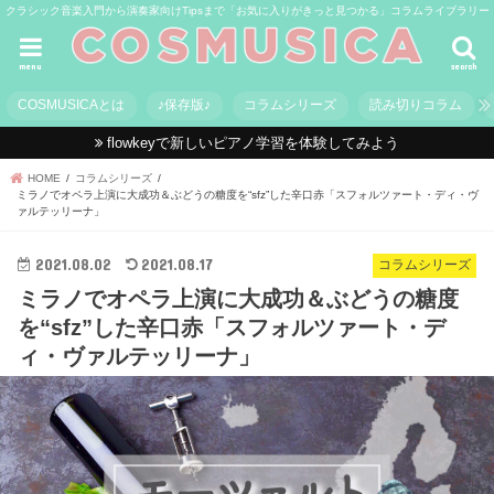
クラシック音楽入門から演奏家向けTipsまで「お気に入りがきっと見つかる」コラムライブラリー
menu
search
COSMUSICAとは
♪保存版♪
コラムシリーズ
読み切りコラム
flowkeyで新しいピアノ学習を体験してみよう
HOME
コラムシリーズ
ミラノでオペラ上演に大成功＆ぶどうの糖度を“sfz”した辛口赤「スフォルツァート・ディ・ヴ
ァルテッリーナ」
2021.08.02
2021.08.17
コラムシリーズ
ミラノでオペラ上演に大成功＆ぶどうの糖度
を“sfz”した辛口赤「スフォルツァート・デ
ィ・ヴァルテッリーナ」