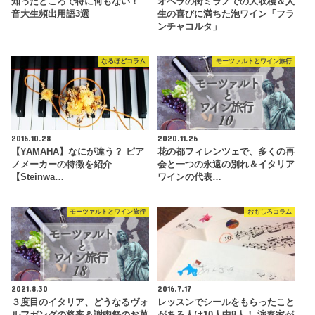
知ったところで特に何もない！
オペラの街ミラノでの大収穫＆人
音大生頻出用語3選
生の喜びに満ちた泡ワイン「フラ
ンチャコルタ」
なるほどコラム
モーツァルトとワイン旅行
2016.10.28
2020.11.26
【YAMAHA】なにが違う？ ピア
花の都フィレンツェで、多くの再
ノメーカーの特徴を紹介
会と一つの永遠の別れ＆イタリア
【Steinwa…
ワインの代表…
モーツァルトとワイン旅行
おもしろコラム
2021.8.30
2016.7.17
３度目のイタリア、どうなるヴォ
レッスンでシールをもらったこと