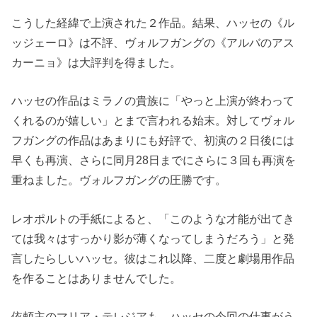
こうした経緯で上演された２作品。結果、ハッセの《ル
ッジェーロ》は不評、ヴォルフガングの《アルバのアス
カーニョ》は大評判を得ました。
ハッセの作品はミラノの貴族に「やっと上演が終わって
くれるのが嬉しい」とまで言われる始末。対してヴォル
フガングの作品はあまりにも好評で、初演の２日後には
早くも再演、さらに同月28日までにさらに３回も再演を
重ねました。ヴォルフガングの圧勝です。
レオポルトの手紙によると、「このような才能が出てき
ては我々はすっかり影が薄くなってしまうだろう」と発
言したらしいハッセ。彼はこれ以降、二度と劇場用作品
を作ることはありませんでした。
依頼主のマリア・テレジアも、ハッセの今回の仕事がう