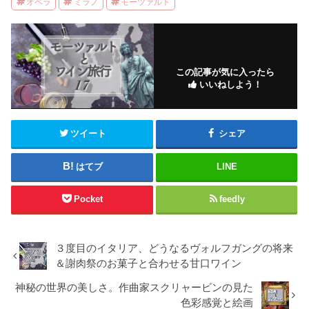
オペラ
ミラノ
モーツァルト
この記事が気に入ったら
いいねしよう！
ツイート
シェア
はてブ
LINE
Pocket
feedly
３度目のイタリア、どうなるヴォルフガングの将来
＆謝肉祭のお菓子と合わせる甘口ワイン
神秘の世界の美しさ。作曲家スクリャービンの見た
色彩感覚と絵画