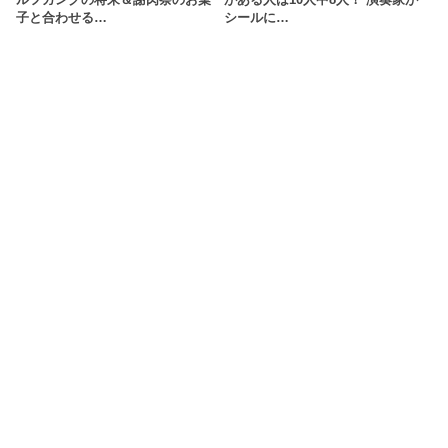
ルフガングの将来＆謝肉祭のお菓
がある人は10人中8人！ 演奏家が
子と合わせる…
シールに…