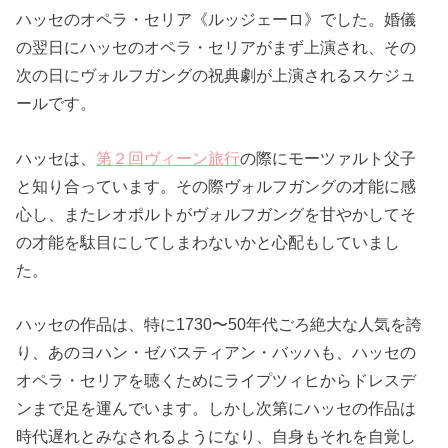
ハッセのオペラ・セリア《ルッジェーロ》でした。婚儀
の翌日にハッセのオペラ・セリアがまず上演され、その
次の日にヴォルフガングの祝典劇が上演されるスケジュ
ールです。
ハッセは、
第２回ヴィーン旅行
の際にモーツァルト父子
と知り合っています。その際ヴォルフガングの才能に感
心し、またレオポルトがヴォルフガングを甘やかしてそ
の才能を駄目にしてしまわないかと心配もしていまし
た。
ハッセの作品は、特に1730〜50年代ごろ絶大な人気を誇
り、あのヨハン・ゼバスティアン・バッハも、ハッセの
オペラ・セリアを聴くためにライプツィヒからドレスデ
ンまで足を運んでいます。しかし次第にハッセの作品は
時代遅れとみなされるようになり、自身もそれを自覚し