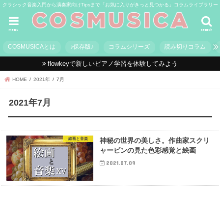
クラシック音楽入門から演奏家向けTipsまで「お気に入りがきっと見つかる」コラムライブラリー
menu
search
COSMUSICAとは
♪保存版♪
コラムシリーズ
読み切りコラム
flowkeyで新しいピアノ学習を体験してみよう
HOME
2021年
7月
2021年7月
絵画と音楽
神秘の世界の美しさ。作曲家スクリ
ャービンの見た色彩感覚と絵画
2021.07.09