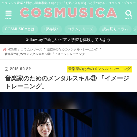
クラシック音楽入門から演奏家向けTipsまで「お気に入りがきっと見つかる」コラムライブラリー
menu
search
COSMUSICAとは
♪保存版♪
コラムシリーズ
読み切りコラム
flowkeyで新しいピアノ学習を体験してみよう
HOME
コラムシリーズ
音楽家のためのメンタルトレーニング
音楽家のためのメンタルスキル③ 「イメージトレーニング」
2018.09.22
音楽家のためのメンタルトレーニング
音楽家のためのメンタルスキル③ 「イメージ
トレーニング」