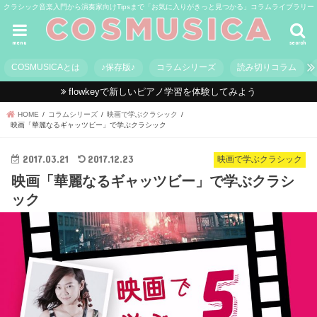
クラシック音楽入門から演奏家向けTipsまで「お気に入りがきっと見つかる」コラムライブラリー
menu
search
COSMUSICAとは
♪保存版♪
コラムシリーズ
読み切りコラム
flowkeyで新しいピアノ学習を体験してみよう
HOME
コラムシリーズ
映画で学ぶクラシック
映画「華麗なるギャッツビー」で学ぶクラシック
2017.03.21
2017.12.23
映画で学ぶクラシック
映画「華麗なるギャッツビー」で学ぶクラシ
ック