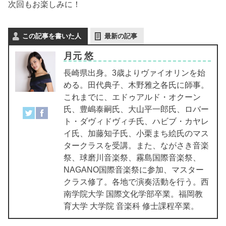
次回もお楽しみに！
この記事を書いた人
最新の記事
月元 悠
長崎県出身。3歳よりヴァイオリンを始
める。田代典子、木野雅之各氏に師事。
これまでに、エドゥアルド・オクーン
氏、豊嶋泰嗣氏、大山平一郎氏、ロバー
ト・ダヴィドヴィチ氏、ハビブ・カヤレ
イ氏、加藤知子氏、小栗まち絵氏のマス
タークラスを受講。また、ながさき音楽
祭、球磨川音楽祭、霧島国際音楽祭、
NAGANO国際音楽祭に参加、マスター
クラス修了。各地で演奏活動を行う。西
南学院大学 国際文化学部卒業。福岡教
育大学 大学院 音楽科 修士課程卒業。