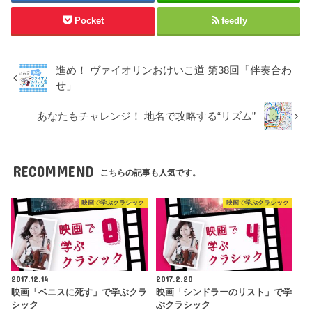
Pocket
feedly
進め！ ヴァイオリンおけいこ道 第38回「伴奏合わ
せ」
あなたもチャレンジ！ 地名で攻略する“リズム”
RECOMMEND
こちらの記事も人気です。
映画で学ぶクラシック
映画で学ぶクラシック
2017.12.14
2017.2.20
映画「ベニスに死す」で学ぶクラ
映画「シンドラーのリスト」で学
シック
ぶクラシック