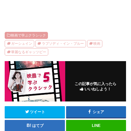
映画で学ぶクラシック
ガーシュイン
ラプソディ・イン・ブルー
映画
華麗なるギャッツビー
この記事が気に入ったら
いいねしよう！
ツイート
シェア
はてブ
LINE