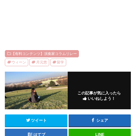
【有料コンテンツ】演奏家コラムリレー
ウィーン
月元悠
留学
この記事が気に入ったら
いいねしよう！
ツイート
シェア
はてブ
LINE