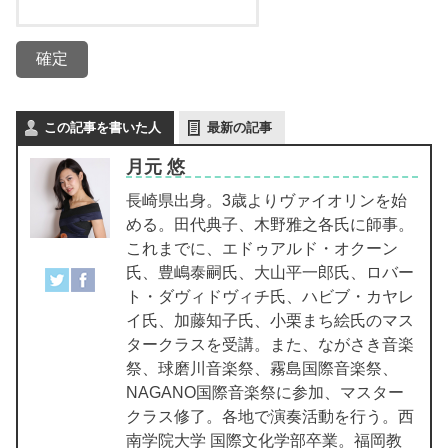
この記事を書いた人
最新の記事
月元 悠
長崎県出身。3歳よりヴァイオリンを始
める。田代典子、木野雅之各氏に師事。
これまでに、エドゥアルド・オクーン
氏、豊嶋泰嗣氏、大山平一郎氏、ロバー
ト・ダヴィドヴィチ氏、ハビブ・カヤレ
イ氏、加藤知子氏、小栗まち絵氏のマス
タークラスを受講。また、ながさき音楽
祭、球磨川音楽祭、霧島国際音楽祭、
NAGANO国際音楽祭に参加、マスター
クラス修了。各地で演奏活動を行う。西
南学院大学 国際文化学部卒業。福岡教