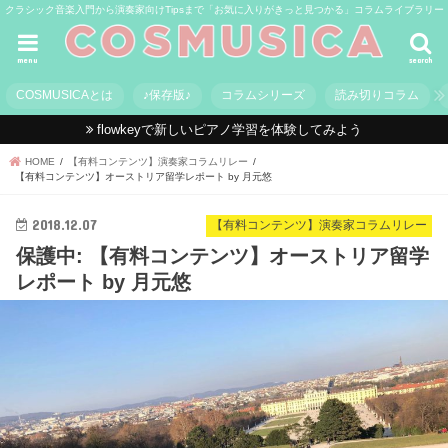
クラシック音楽入門から演奏家向けTipsまで「お気に入りがきっと見つかる」コラムライブラリー
menu
search
COSMUSICAとは
♪保存版♪
コラムシリーズ
読み切りコラム
flowkeyで新しいピアノ学習を体験してみよう
HOME
【有料コンテンツ】演奏家コラムリレー
【有料コンテンツ】オーストリア留学レポート by 月元悠
2018.12.07
【有料コンテンツ】演奏家コラムリレー
保護中: 【有料コンテンツ】オーストリア留学
レポート by 月元悠