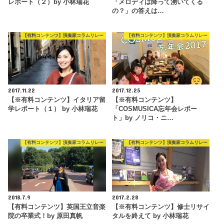
レポート（２）by 小林瑞花
「メロディは降って湧いてくる
の？」の答えは…
【有料コンテンツ】演奏家コラムリレー
【有料コンテンツ】演奏家コラムリレー
2017.11.22
2017.12.25
【※有料コンテンツ】イタリア留
【※有料コンテンツ】
学レポート（１） by 小林瑞花
「COSMUSICA忘年会レポー
ト」by ノリコ・ニ…
【有料コンテンツ】演奏家コラムリレー
【有料コンテンツ】演奏家コラムリレー
2018.7.9
2017.2.28
【有料コンテンツ】英国王立音楽
【※有料コンテンツ】修士リサイ
院の卒業式！by 原田真帆
タルを終えて by 小林瑞花