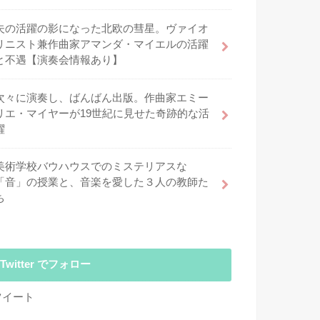
夫の活躍の影になった北欧の彗星。ヴァイオ
リニスト兼作曲家アマンダ・マイエルの活躍
と不遇【演奏会情報あり】
次々に演奏し、ばんばん出版。作曲家エミー
リエ・マイヤーが19世紀に見せた奇跡的な活
躍
美術学校バウハウスでのミステリアスな
「音」の授業と、音楽を愛した３人の教師た
ち
Twitter でフォロー
ツイート