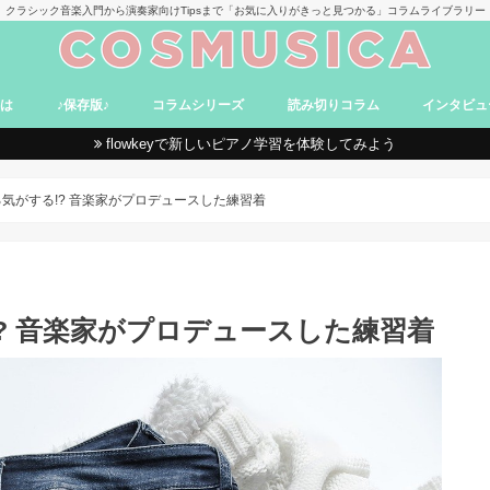
クラシック音楽入門から演奏家向けTipsまで「お気に入りがきっと見つかる」コラムライブラリー
とは
♪保存版♪
コラムシリーズ
読み切りコラム
インタビュ
flowkeyで新しいピアノ学習を体験してみよう
て
卑弥呼のバッハ探究
World Concert Tour
音楽家のメンタルトレーニング
世界史×吹奏楽 ～時を超えた響き～
オーケストラ日誌！in Germany
そよかとぶらり♪ クラシックデート
コンサートファッショニスタ
映画で学ぶクラシック
進め！ ヴァイオリンおけいこ道
Aroma et Classique
ヴィオラ奏者のベルリン便り
Sunday Classic -名曲紹介-
声楽家みずかのクラシック講座
ちょい聴きから始める現代音楽
「オペラやっぱ楽しかったわ。」
卑弥呼と行くロンドン音楽さんぽ
モーツァルトとワイン旅行
絵画と音楽
入門コラム
なるほどコラム
おもしろコラム
受験&留学
レビューコラム
まとめコラム
MAG（manga/anime/game）
気がする!? 音楽家がプロデュースした練習着
? 音楽家がプロデュースした練習着