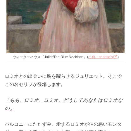
ウォーターハウス『Juliet/The Blue Necklace』(
出典：christie’s
)
ロミオとの出会いに胸を躍らせるジュリエット。そこで
この名セリフが登場します。
「ああ、ロミオ、ロミオ、どうしてあなたはロミオな
の」
バルコニーにたたずみ、愛するロミオが仲の悪いモンタ