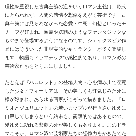
理性を重視した古典主義の逆をいくロマン主義は、形式
にとらわれず、人間の感情や想像をえがく芸術です。古
典主義には見られなかった恋愛・生死・幻想といったモ
チーフが好まれ、幽霊や妖精のようなファンタジックな
ものまで登場するようになるのです。シェイクスピア作
品にはそういった非現実的なキャラクターが多く登場し
ます。物語もドラマチックで感性的であり、ロマン派の
芸術家たちをとりこにしました。
たとえば『ハムレット』の登場人物・心を病み川で溺死
した少女オフィーリアは、その美しくも狂気じみた死に
様が好まれ、あらゆる画家がこぞって描きました。『ロ
ミオとジュリエット』の若いカップルが行き違いゆえに
自殺してしまうという結末も、衝撃的ではあるものの、
愛ゆえに訪れる悲劇の死が美しくもあります。このドラ
マこそが、ロマン派の芸術家たちの想像力をかきたてた