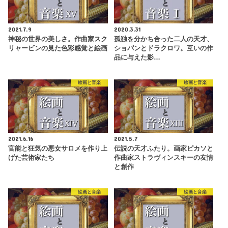
2021.7.9
2020.3.31
神秘の世界の美しさ。作曲家スク
孤独を分かち合った二人の天才、
リャービンの見た色彩感覚と絵画
ショパンとドラクロワ。互いの作
品に与えた影…
絵画と音楽
絵画と音楽
2021.6.16
2021.5.7
官能と狂気の悪女サロメを作り上
伝説の天才ふたり。画家ピカソと
げた芸術家たち
作曲家ストラヴィンスキーの友情
と創作
絵画と音楽
絵画と音楽