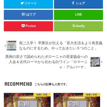
ツイート
シェア
はてブ
LINE
Pocket
feedly
祝ご入学！ 卒業生が伝える「音大生活をより有意義
なものにするため、やっておきたい５つのこと」
異例の若さで認められたボローニャの音楽協会への
入会＆古代ローマから伝わる白ワイン「ロマーニ
ャ・アルバーナ」
RECOMMEND
こちらの記事も人気です。
絵画と音楽
絵画と音楽