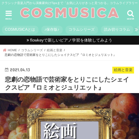
クラシック音楽入門から演奏家向けTipsまで「お気に入りがきっと見つかる」コラムライブラリー
menu
search
COSMUSICAとは
♪保存版♪
コラムシリーズ
読み切りコラム
flowkeyで新しいピアノ学習を体験してみよう
HOME
コラムシリーズ
絵画と音楽
悲劇の恋物語で芸術家をとりこにしたシェイクスピア『ロミオとジュリエット』
2021.04.13
絵画と音楽
悲劇の恋物語で芸術家をとりこにしたシェイ
クスピア『ロミオとジュリエット』