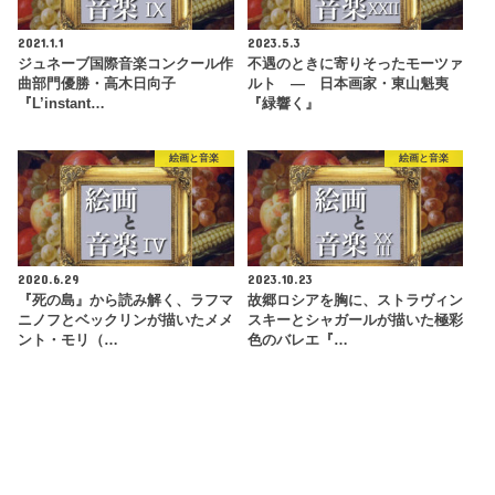
2021.1.1
2023.5.3
ジュネーブ国際音楽コンクール作
不遇のときに寄りそったモーツァ
曲部門優勝・高木日向子
ルト ― 日本画家・東山魁夷
『L’instant…
『緑響く』
絵画と音楽
絵画と音楽
2020.6.29
2023.10.23
『死の島』から読み解く、ラフマ
故郷ロシアを胸に、ストラヴィン
ニノフとベックリンが描いたメメ
スキーとシャガールが描いた極彩
ント・モリ（…
色のバレエ『…