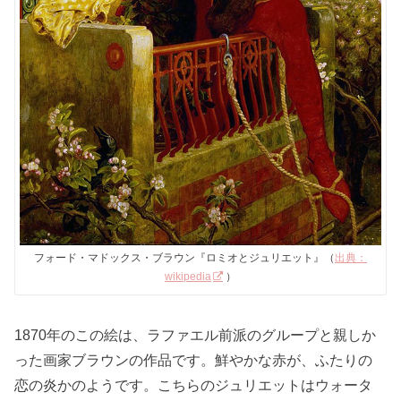
フォード・マドックス・ブラウン『ロミオとジュリエット』（
出典：
wikipedia
）
1870年のこの絵は、ラファエル前派のグループと親しか
った画家ブラウンの作品です。鮮やかな赤が、ふたりの
恋の炎かのようです。こちらのジュリエットはウォータ