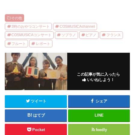
その他
3時のおやつコンサート
COSMUSICAchannel
COSMUSICAコンサート
ソプラノ
ピアノ
フランス
フルート
レポート
この記事が気に入ったら
いいねしよう！
ツイート
シェア
はてブ
LINE
Pocket
feedly