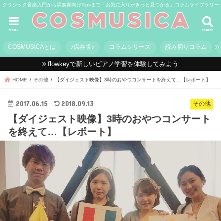
クラシック音楽入門から演奏家向けTipsまで「お気に入りがきっと見つかる」コラムライブラリー
menu
search
COSMUSICAとは
♪保存版♪
コラムシリーズ
読み切りコラム
flowkeyで新しいピアノ学習を体験してみよう
HOME
その他
【ダイジェスト映像】3時のおやつコンサートを終えて…【レポート】
2017.06.15
2018.09.13
その他
【ダイジェスト映像】3時のおやつコンサート
を終えて…【レポート】