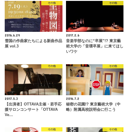
その他
その他
2016.6.29
2017.2.6
雪国の作曲家たちによる新曲作品
音楽学部なのに“卒展”!? 東京藝
展 vol.3
術大学の「音環卒展」に来てほし
いワケ
その他
その他
2017.5.3
2016.7.2
【出演者】OTTAVA主催・若手応
秘密の花園!? 東京藝術大学（中
援サロンコンサート「OTTAVA
略）附属高校説明会に行こう
Ve…
その他
その他