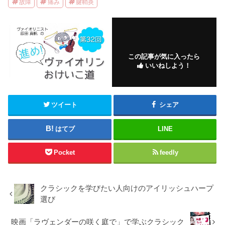
故障
痛み
腱鞘炎
この記事が気に入ったら
いいねしよう！
ツイート
シェア
はてブ
LINE
Pocket
feedly
クラシックを学びたい人向けのアイリッシュハープ
選び
映画「ラヴェンダーの咲く庭で」で学ぶクラシック