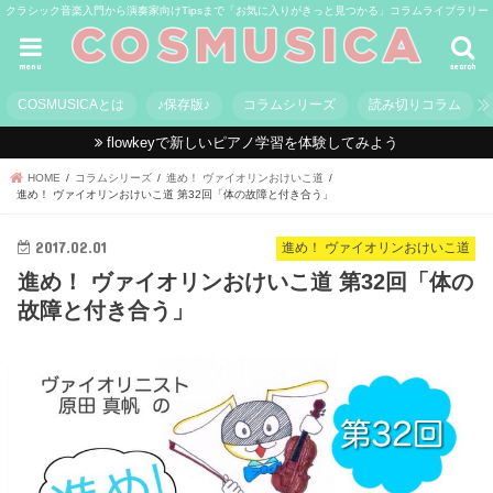
クラシック音楽入門から演奏家向けTipsまで「お気に入りがきっと見つかる」コラムライブラリー
menu
search
COSMUSICAとは
♪保存版♪
コラムシリーズ
読み切りコラム
flowkeyで新しいピアノ学習を体験してみよう
HOME
コラムシリーズ
進め！ ヴァイオリンおけいこ道
進め！ ヴァイオリンおけいこ道 第32回「体の故障と付き合う」
2017.02.01
進め！ ヴァイオリンおけいこ道
進め！ ヴァイオリンおけいこ道 第32回「体の
故障と付き合う」