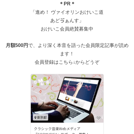
＊PR＊
「進め！ ヴァイオリンおけいこ道
あどゔぁんす」
おけいこ会員絶賛募集中
月額500円
で、より深く本音を語った会員限定記事が読め
ます！
会員登録はこちら↓からどうぞ