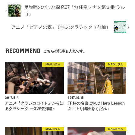
卑弥呼のバッハ探究27「無伴奏ソナタ第３番 ラル
ゴ」
アニメ「ピアノの森」で学ぶクラシック（前編）
RECOMMEND
こちらの記事も人気です。
MAGコラム
MAGコラム
2017.5.4
2017.10.15
アニメ『クラシカロイド』から知
FF14の名曲に学ぶ Harp Lesson
るクラシック ～GW特別編～
２「上り階段をくだれ」
MAGコラム
MAGコラム