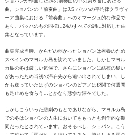
ショパンが作曲した24の前奏曲の中の第６番にあたる
曲。ショパンの「前奏曲」はJ.S.バッハの平均律クラヴィ
ーア曲集における「前奏曲」へのオマージュ的な作品で
あり、バッハのもの同様に24のすべての調に対応した曲
集となっています。
曲集完成当時、からだの弱かったショパンは療養のため
スペインのマヨルカ島を訪れていました。しかしマヨル
カ島の冬は厳しい気候で、さらにショパンに結核の疑い
があったため当初の滞在先から追い出されてしまい、し
かも送っていたはずのショパンのピアノは税関で何週間
も足止めを食らう…とかなり悲惨な滞在でした。
しかしこういった悲劇のもとでありながら、マヨルカ島
での冬はショパンの人生においてももっとも創作的な期
間だったとされています。おそるべし、ショパン。こう
して改めて「雨だれ」を聴いてみると、降りしきる雨の