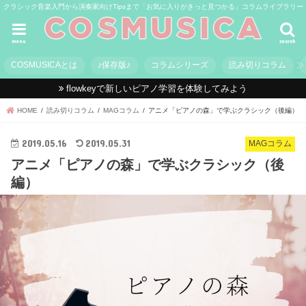
クラシック音楽入門から演奏家向けTipsまで「お気に入りがきっと見つかる」コラムライブラリー
menu
search
COSMUSICAとは
♪保存版♪
コラムシリーズ
読み切りコラム
flowkeyで新しいピアノ学習を体験してみよう
HOME
読み切りコラム
MAGコラム
アニメ「ピアノの森」で学ぶクラシック（後編）
2019.05.16
2019.05.31
MAGコラム
アニメ「ピアノの森」で学ぶクラシック（後
編）