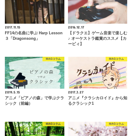
2017.11.15
2016.12.17
FF14の名曲に学ぶ Harp Lesson
【ドラクエ】ゲーム音楽で楽しむ
３「Dragonsong」
♪ オーケストラ鑑賞のススメ【カ
ービィ】
MAGコラム
MAGコラム
2019.5.15
2017.3.27
アニメ「ピアノの森」で学ぶクラ
アニメ『クラシカロイド』から知
シック（前編）
るクラシック1
MAGコラム
MAGコラム