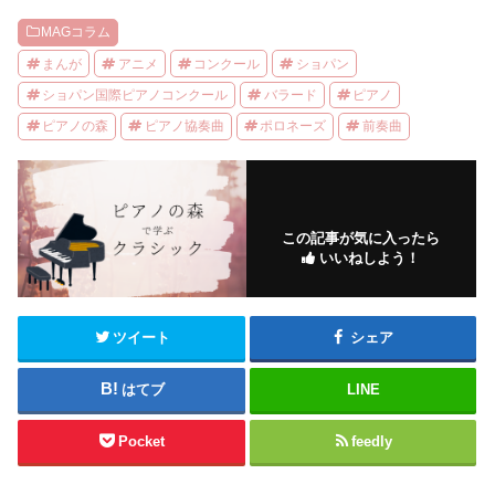
MAGコラム
まんが
アニメ
コンクール
ショパン
ショパン国際ピアノコンクール
バラード
ピアノ
ピアノの森
ピアノ協奏曲
ポロネーズ
前奏曲
この記事が気に入ったら
いいねしよう！
ツイート
シェア
はてブ
LINE
Pocket
feedly