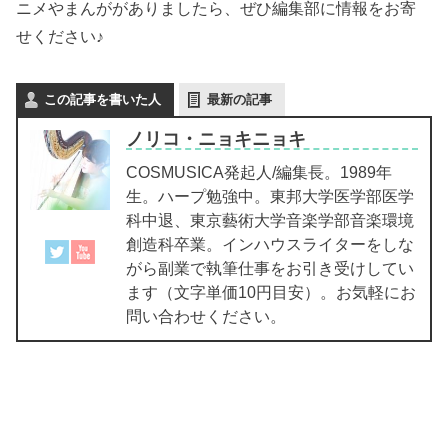
ニメやまんががありましたら、ぜひ編集部に情報をお寄
せください♪
この記事を書いた人
最新の記事
ノリコ・ニョキニョキ
COSMUSICA発起人/編集長。1989年
生。ハープ勉強中。東邦大学医学部医学
科中退、東京藝術大学音楽学部音楽環境
創造科卒業。インハウスライターをしな
がら副業で執筆仕事をお引き受けしてい
ます（文字単価10円目安）。お気軽にお
問い合わせください。