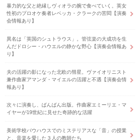
暴力的な父と絶縁しヴィオラの腕で食べていく。英女
性初のプロオケ奏者レベッカ・クラークの苦悶【演奏
会情報あり】
異名は「英国のシュトラウス」。管弦楽の大成功を生
んだドロシー・ハウエルの静かな野心【演奏会情報あ
り】
夫の活躍の影になった北欧の彗星。ヴァイオリニスト
兼作曲家アマンダ・マイエルの活躍と不遇【演奏会情
報あり】
次々に演奏し、ばんばん出版。作曲家エミーリエ・マ
イヤーが19世紀に見せた奇跡的な活躍
美術学校バウハウスでのミステリアスな「音」の授業
と、音楽を愛した３人の教師たち