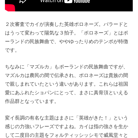
２次審査でカイが演奏した英雄ポロネーズ。バラードと
はうって変わって陽気な３拍子。「ポロネーズ」とはポ
ーランドの民族舞曲で、ややゆったりめのテンポが特徴
です。
ちなみに「マズルカ」もポーランドの民族舞曲ですが、
マズルカは農民の間で伝承され、ポロネーズは貴族の間
で親しまれていたという違いがあります。これらは祖国
愛にあふれたショパンにとって、まさに真骨頂といえる
作品群となっています。
変イ長調の有名な主題はまさに「英雄がきた！」という
感じの力強いフレーズですよね。カイは指の強さを生か
して二度目の主題をフォルティッシッシモで威風堂々と