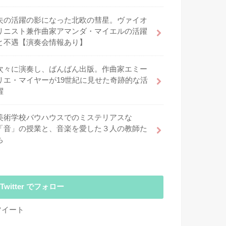
夫の活躍の影になった北欧の彗星。ヴァイオ
リニスト兼作曲家アマンダ・マイエルの活躍
と不遇【演奏会情報あり】
次々に演奏し、ばんばん出版。作曲家エミー
リエ・マイヤーが19世紀に見せた奇跡的な活
躍
美術学校バウハウスでのミステリアスな
「音」の授業と、音楽を愛した３人の教師た
ち
Twitter でフォロー
ツイート