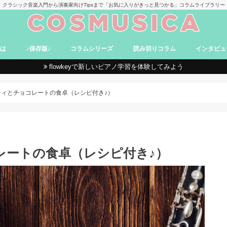
クラシック音楽入門から演奏家向けTipsまで「お気に入りがきっと見つかる」コラムライブラリー
とは
♪保存版♪
コラムシリーズ
読み切りコラム
インタビュ
flowkeyで新しいピアノ学習を体験してみよう
て
卑弥呼のバッハ探究
World Concert Tour
音楽家のメンタルトレーニング
世界史×吹奏楽 ～時を超えた響き～
オーケストラ日誌！in Germany
そよかとぶらり♪ クラシックデート
コンサートファッショニスタ
映画で学ぶクラシック
進め！ ヴァイオリンおけいこ道
Aroma et Classique
ヴィオラ奏者のベルリン便り
Sunday Classic -名曲紹介-
声楽家みずかのクラシック講座
ちょい聴きから始める現代音楽
「オペラやっぱ楽しかったわ。」
卑弥呼と行くロンドン音楽さんぽ
モーツァルトとワイン旅行
絵画と音楽
入門コラム
なるほどコラム
おもしろコラム
受験&留学
レビューコラム
まとめコラム
MAG（manga/anime/game）
ィとチョコレートの食卓（レシピ付き♪）
レートの食卓（レシピ付き♪）