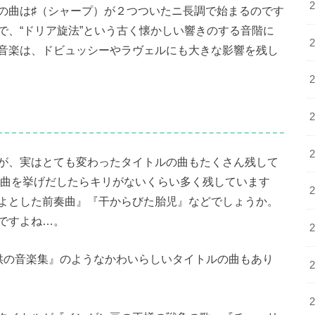
の曲は♯（シャープ）が２つついたニ長調で始まるのです
で、“ドリア旋法”という古く懐かしい響きのする音階に
音楽は、ドビュッシーやラヴェルにも大きな影響を残し
が、実はとても変わったタイトルの曲もたくさん残して
の曲を挙げだしたらキリがないくらい多く残しています
よとした前奏曲』『干からびた胎児』などでしょうか。
ですよね…。
供の音楽集』のようなかわいらしいタイトルの曲もあり