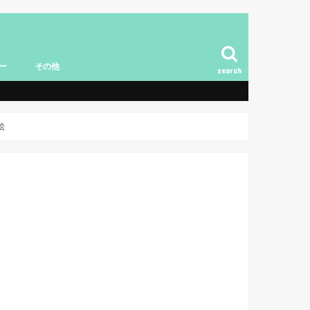
ー
その他
search
イベント情報
お知らせ
【有料】演奏家コラムリレー
絵