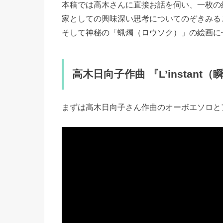
本稿では高木さんに直接お話を伺い、一枚の
家としての興味深い思考についてのぞきみる
そして神秘の「蝋燭（ロウソク）」の絵画に
高木日向子作曲 『
L’instant
（瞬
まずは高木日向子さん作曲のオーボエソロとアン