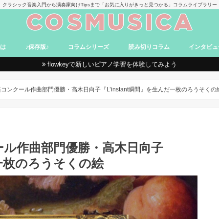
クラシック音楽入門から演奏家向けTipsまで「お気に入りがきっと見つかる」コラムライブラリー
とは
♪保存版♪
コラムシリーズ
読み切りコラム
インタビュ
flowkeyで新しいピアノ学習を体験してみよう
て
卑弥呼のバッハ探究
World Concert Tour
音楽家のメンタルトレーニング
世界史×吹奏楽 ～時を超えた響き～
オーケストラ日誌！in Germany
そよかとぶらり♪ クラシックデート
コンサートファッショニスタ
映画で学ぶクラシック
進め！ ヴァイオリンおけいこ道
Aroma et Classique
ヴィオラ奏者のベルリン便り
Sunday Classic -名曲紹介-
声楽家みずかのクラシック講座
ちょい聴きから始める現代音楽
「オペラやっぱ楽しかったわ。」
卑弥呼と行くロンドン音楽さんぽ
モーツァルトとワイン旅行
絵画と音楽
入門コラム
なるほどコラム
おもしろコラム
受験&留学
レビューコラム
まとめコラム
MAG（manga/anime/game）
コンクール作曲部門優勝・高木日向子『L’instant瞬間』を生んだ一枚のろうそくの
ール作曲部門優勝・高木日向子
んだ一枚のろうそくの絵