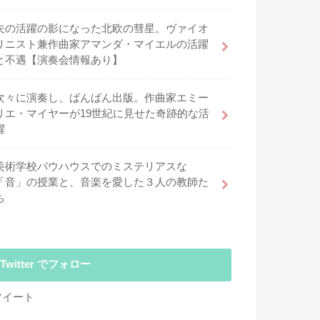
夫の活躍の影になった北欧の彗星。ヴァイオ
リニスト兼作曲家アマンダ・マイエルの活躍
と不遇【演奏会情報あり】
次々に演奏し、ばんばん出版。作曲家エミー
リエ・マイヤーが19世紀に見せた奇跡的な活
躍
美術学校バウハウスでのミステリアスな
「音」の授業と、音楽を愛した３人の教師た
ち
Twitter でフォロー
ツイート