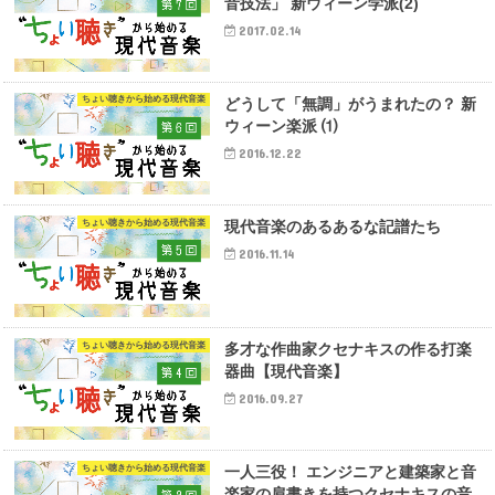
音技法」 新ウィーン学派(2)
2017.02.14
ちょい聴きから始める現代音楽
どうして「無調」がうまれたの？ 新
ウィーン楽派 ⑴
2016.12.22
ちょい聴きから始める現代音楽
現代音楽のあるあるな記譜たち
2016.11.14
ちょい聴きから始める現代音楽
多才な作曲家クセナキスの作る打楽
器曲【現代音楽】
2016.09.27
ちょい聴きから始める現代音楽
一人三役！ エンジニアと建築家と音
楽家の肩書きを持つクセナキスの音