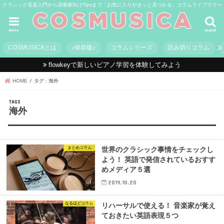
クラシック音楽入門から演奏家向けTipsまで「お気に入りがきっと見つかる」コラムライブラリー
menu
search
COSMUSICAとは
♪保存版♪
コラムシリーズ
読み切りコラム
flowkeyで新しいピアノ学習を体験してみよう
HOME
タグ : 海外
海外
まとめコラム
世界のクラシック事情をチェックし
よう！ 英語で発信されているおすす
めメディア５選
2019.10.20
なるほどコラム
リハーサルで使える！ 音楽家が覚え
ておきたい英語表現５つ