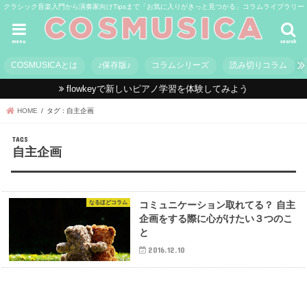
クラシック音楽入門から演奏家向けTipsまで「お気に入りがきっと見つかる」コラムライブラリー
menu
search
COSMUSICAとは
♪保存版♪
コラムシリーズ
読み切りコラム
flowkeyで新しいピアノ学習を体験してみよう
HOME
タグ : 自主企画
自主企画
なるほどコラム
コミュニケーション取れてる？ 自主
企画をする際に心がけたい３つのこ
と
2016.12.10